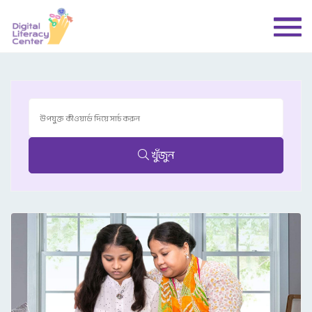
খুঁজুন