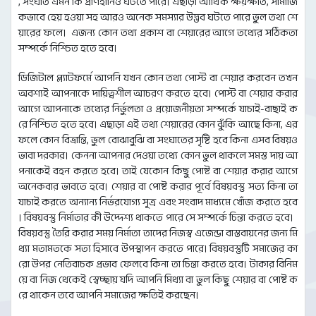
, সংঘাত এমন কি প্রাণহানিও ঘটতে পারে। এছাড়া আর্থিক ক্ষয়ক্ষতি, সামাজি
কভাবে হেয় হওয়া সহ আরও অনেক সমস্যার উদ্ভব ঘটতে পারে ভুল তথ্য শে
য়ারের ফলে। এজন্য কোন তথ্য প্রকাশ বা শেয়ারের আগে তথ্যের সঠিকতা
সম্পর্কে নিশ্চিত হতে হবে।
ডিজিটাল প্ল্যাটফর্মে আপনি যখন কোন তথ্য পোস্ট বা শেয়ার করবেন তখন
অবশ্যই আপনাকে দায়িত্বশীল আচরণ করতে হবে। পোস্ট বা শেয়ার করার
আগে আপনাকে তথ্যের নির্ভুলতা ও প্রয়োজনীয়তা সম্পর্কে যাচাই-বাছাই ক
রে নিশ্চিত হতে হবে। এছাড়া এই তথ্য শেয়ারের কোন ঝুঁকি আছে কিনা, এর
ফলে কোন বিভ্রান্তি, ভুল বোঝাবুঝি বা সংঘাতের সৃষ্টি হবে কিনা এসব বিষয়ও
ভাবা দরকার। কেননা আপনার দেওয়া তথ্যে কোন ভুল থাকলে সমস্ত দায় আ
পনাকেই বহন করতে হবে। তাই যেকোন কিছু পোষ্ট বা শেয়ার করার আগে
অনেকবার ভাবতে হবে। শেয়ার বা পোষ্ট করার পূর্বে বিষয়বস্তু সত্য কিনা তা
যাচাই করতে অন্যান্য নির্ভরযোগ্য সূত্র এবং সংবাদ মাধ্যমে খোঁজ করতে হবে
। বিষয়বস্তু নির্মাতার কী উদ্দেশ্য থাকতে পারে সে সম্পর্কে চিন্তা করতে হবে।
বিষয়বস্তু তৈরি করার সময় নির্মাতা তাদের নিজস্ব এজেন্ডা বাস্তবায়নের জন্য মি
থ্যা মতামতকে সত্য হিসাবে উপস্থাপন করতে পারে। বিষয়বস্তুটি সমাজের কা
রো উপর নেতিবাচক প্রভাব ফেলবে কিনা তা চিন্তা করতে হবে। টাকার বিনিম
য়ে বা নিজ থেকেই স্বেচ্ছায় যদি আপনি মিথ্যা বা ভুল কিছু শেয়ার বা পোষ্ট ক
রে থাকেন তবে আপনি সমাজের ক্ষতিই করছেন।