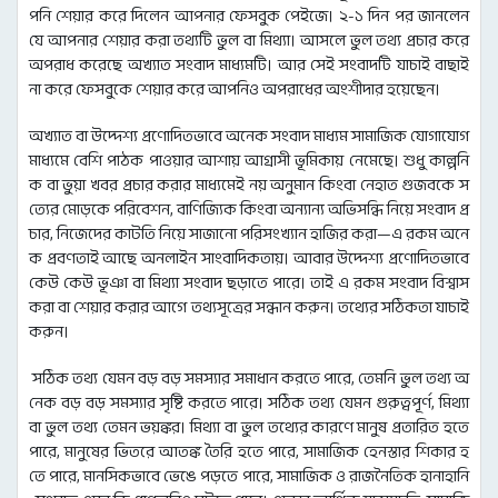
পনি শেয়ার করে দিলেন আপনার ফেসবুক পেইজে। ২-১ দিন পর জানলেন
যে আপনার শেয়ার করা তথ্যটি ভুল বা মিথ্যা। আসলে ভুল তথ্য প্রচার করে
অপরাধ করেছে অখ্যাত সংবাদ মাধ্যমটি। আর সেই সংবাদটি যাচাই বাছাই
না করে ফেসবুকে শেয়ার করে আপনিও অপরাধের অংশীদার হয়েছেন।
অখ্যাত বা উদ্দেশ্য প্রণোদিতভাবে অনেক সংবাদ মাধ্যম সামাজিক যোগাযোগ
মাধ্যমে বেশি পাঠক পাওয়ার আশায় আগ্রাসী ভূমিকায় নেমেছে। শুধু কাল্পনি
ক বা ভুয়া খবর প্রচার করার মাধ্যমেই নয় অনুমান কিংবা নেহাত গুজবকে স
ত্যের মোড়কে পরিবেশন, বাণিজ্যিক কিংবা অন্যান্য অভিসন্ধি নিয়ে সংবাদ প্র
চার, নিজেদের কাটতি নিয়ে সাজানো পরিসংখ্যান হাজির করা—এ রকম অনে
ক প্রবণতাই আছে অনলাইন সাংবাদিকতায়। আবার উদ্দেশ্য প্রণোদিতভাবে
কেউ কেউ ভূঞা বা মিথ্যা সংবাদ ছড়াতে পারে। তাই এ রকম সংবাদ বিশ্বাস
করা বা শেয়ার করার আগে তথ্যসূত্রের সন্ধান করুন। তথ্যের সঠিকতা যাচাই
করুন।
সঠিক তথ্য যেমন বড় বড় সমস্যার সমাধান করতে পারে, তেমনি ভুল তথ্য অ
নেক বড় বড় সমস্যার সৃষ্টি করতে পারে। সঠিক তথ্য যেমন গুরুত্বপূর্ণ, মিথ্যা
বা ভুল তথ্য তেমন ভয়ঙ্কর। মিথ্যা বা ভুল তথ্যের কারণে মানুষ প্রতারিত হতে
পারে, মানুষের ভিতরে আতঙ্ক তৈরি হতে পারে, সামাজিক হেনস্তার শিকার হ
তে পারে, মানসিকভাবে ভেঙে পড়তে পারে, সামাজিক ও রাজনৈতিক হানাহানি