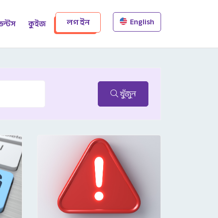
English
লগ ইন
েন্টস
কুইজ
খুঁজুন