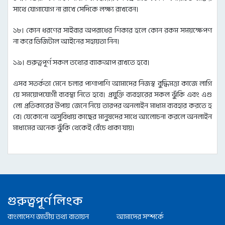
সাথে যোগাযোগ না রাখে সেদিকে লক্ষ্য রাখবেন।
১৮। কোন ধরণের সাইবার অপরাধের শিকার হলে কোন রকম সময়ক্ষেপণ
না করে ডিজিটাল আইনের সহায়তা নিন।
১৯। গুরুত্বপূর্ণ সকল তথ্যের ব্যাকআপ রাখতে হবে।
এসব সতর্কতা মেনে চলার পাশাপাশি আমাদের নিজস্ব বুদ্ধিমত্তা কাজে লাগি
য়ে সময়োপযোগী ব্যবস্থা নিতে হবে। প্রযুক্তি ব্যবহারের সকল ঝুঁকি এবং এগু
লো প্রতিকারের উপায় জেনে নিয়ে তারপর অনলাইন মাধ্যম ব্যবহার করতে হ
বে। যেকোনো অসুবিধায় কাছের মানুষদের সাথে আলোচনা করলে অনলাইন
মাধ্যমের অনেক ঝুঁকি থেকেই বেঁচে থাকা যায়।
গুরুত্বপূর্ণ লিংক
বাংলাদেশ জাতীয় তথ্য বাতায়ন
আমাদের সম্পর্কে