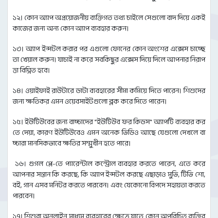
১২। কোন অ্যাপ অপ্রয়োজনীয় ব্যক্তিগত তথ্য চাইলে সেগুলো বাদ দিয়ে একই
কাজের জন্য অন্য কোন অ্যাপ ব্যবহার করুন।
১৩। অ্যাপ ইন্সটল করার পর এগুলো ফোনের কোন অংশের এক্সেস চাচ্ছে
তা খেয়াল করুন। যাচাই না করে সবকিছুর এক্সেস দিয়ে দিলে আপনার নিরাপ
ত্তা বিঘ্নিত হবে।
১৪। ওয়াইফাই রাউটারে ডাটা ব্যবহারের সীমা কমিয়ে দিতে পারেন। শিশুদের
জন্য ক্ষতিকর এমন ওয়েবসাইটগুলো ব্লক করে দিতে পারেন।
১৫। ইউটিউবের জন্য বাচ্চাদের "ইউটিউব ফর কিডস" অ্যাপটি ব্যবহার কর
তে দেয়া, কারণ ইউটিউবেও এমন অনেক ভিডিও আছে যেগুলো দেখলে বা
চ্চারা মানসিকভাবে ক্ষতির সম্মুখীন হতে পারে।
১৬। গুগল প্লে-তে প্যারেন্টাল কন্ট্রোল ব্যবহার করতে পারেন, এতে করে
আপনার সন্তান কি করছে, কি অ্যাপ ইন্সটল করছে এছাড়াও মুভি, টিভি শো,
বই, গান এসব মনিটর করতে পারবেন। এবং যেকোনো বিপদে সহায়তা করতে
পারবেন।
১৭। শিশুরা অনলাইন মাধ্যম ব্যবহারের ক্ষেত্রে যাতে কোন অপরিচিত ব্যক্তির