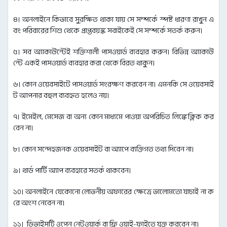
৪। অনলাইনে কিভাবে সুরক্ষিত থাকা যায় সে সম্পর্কে স্পষ্ট ধারণা রাখুন এ
বং পরিবারের শিশু থেকে প্রাপ্তবয়স্ক সবাইকেই সে সম্পর্কে সতর্ক করুন।
৫। সব অ্যাকাউন্টেই শক্তিশালী পাসওয়ার্ড ব্যবহার করুন। বিভিন্ন অ্যাকাউ
ন্টে একই পাসওয়ার্ড ব্যবহার করা থেকে বিরত থাকুন।
৬। কোন ওয়েবসাইটে পাসওয়ার্ড সংরক্ষণ করবেন না। এমনকি সে ওয়েবসাই
ট আপনার বহুল ব্যবহৃত হলেও নয়।
৭। ইমেইল, মেসেজ বা অন্য কোন মাধ্যমে পাওয়া অপরিচিত লিঙ্কে ক্লিক কর
বেন না।
৮। কোন সন্দেহজনক ওয়েবসাইট বা অ্যাপে ব্যক্তিগত তথ্য দিবেন না।
৯। থার্ড পার্টি অ্যাপ ব্যবহারে সতর্ক থাকবেন।
১০। অনলাইনে যেকোনো লোভনীয় অফারের ক্ষেত্রে ভালোমতো যাচাই না ক
রে অংশ নেবেন না।
১১। ডিভাইসটি ওপেন নেটওয়ার্ক বা ফ্রি ওয়াই-ফাইতে যুক্ত করবেন না।