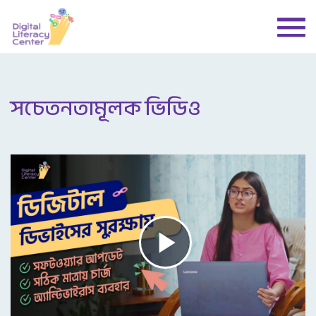
সচেতনতামূলক ভিডিও
Play