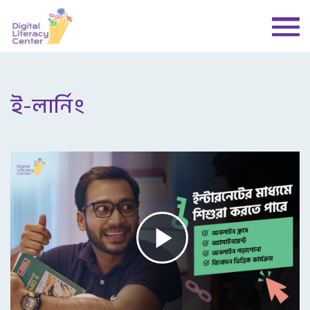
ই-লার্নিং
Play