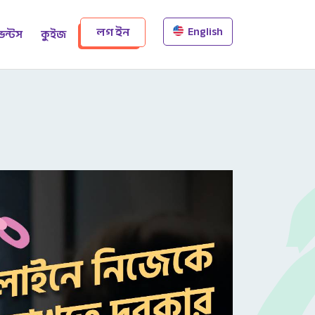
English
লগ ইন
েন্টস
কুইজ