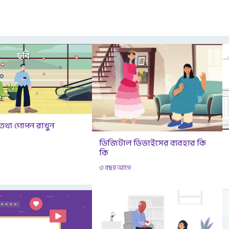
ে
 তথ্য গোপন রাখুন
ে
ডিজিটাল ডিভাইসের ব্যবহার কি
কি
৩ বছর আগে