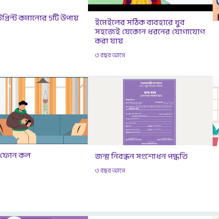
টপ্রিন্ট কমানোর 5টি উপায়
ইমেইলের সঠিক ব্যবহারে খুব
সহজেই যেকোন ধরনের যোগাযোগ
ে
করা যায়
৩ বছর আগে
 ফোন কল
জন্ম নিবন্ধন সংশোধন পদ্ধতি
ে
৩ বছর আগে