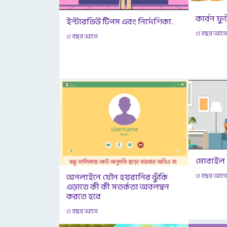
কার্বন ফু
ইন্টারভিউ টিপস এবং নির্দেশিকা.
৩ বছর আগ
৩ বছর আগে
মোবাইল
অনলাইনে যৌন হয়রানির ঝুঁকি
৩ বছর আগ
এড়াতে কী কী সতর্কতা অবলম্বন
করতে হবে
৩ বছর আগে