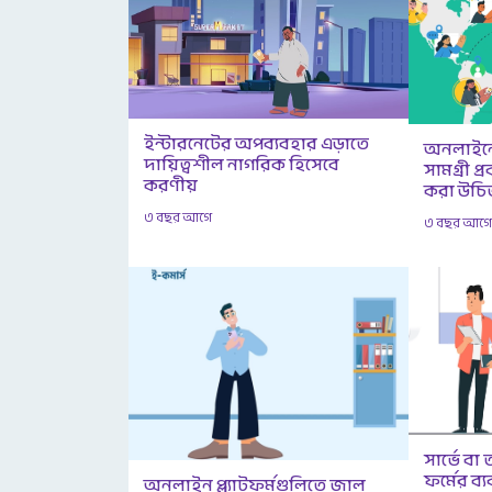
ইন্টারনেটের অপব্যবহার এড়াতে
অনলাইনে
দায়িত্বশীল নাগরিক হিসেবে
সামগ্রী 
করণীয়
করা উচি
৩ বছর আগে
৩ বছর আগ
সার্ভে বা
ফর্মের ব্
অনলাইন প্ল্যাটফর্মগুলিতে জাল