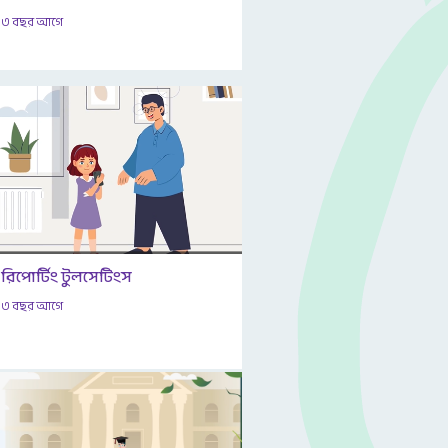
৩ বছর আগে
রিপোর্টিং টুলসেটিংস
৩ বছর আগে