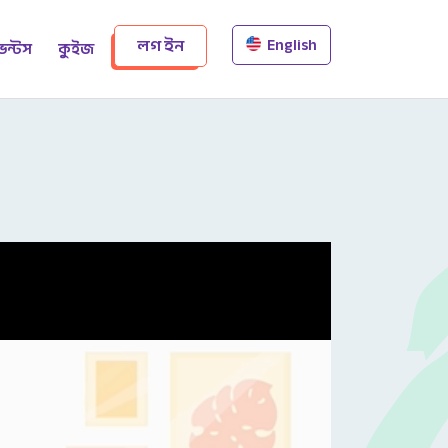
English
লগ ইন
েন্টস
কুইজ