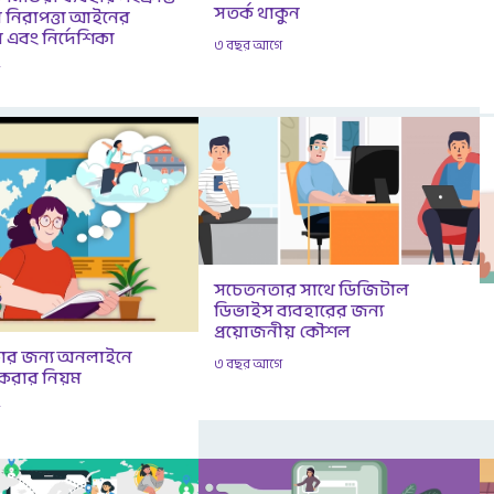
সতর্ক থাকুন
 নিরাপত্তা আইনের
 এবং নির্দেশিকা
৩ বছর আগে
ে
সচেতনতার সাথে ডিজিটাল
ডিভাইস ব্যবহারের জন্য
প্রয়োজনীয় কৌশল
্ষার জন্য অনলাইনে
৩ বছর আগে
রার নিয়ম
ে