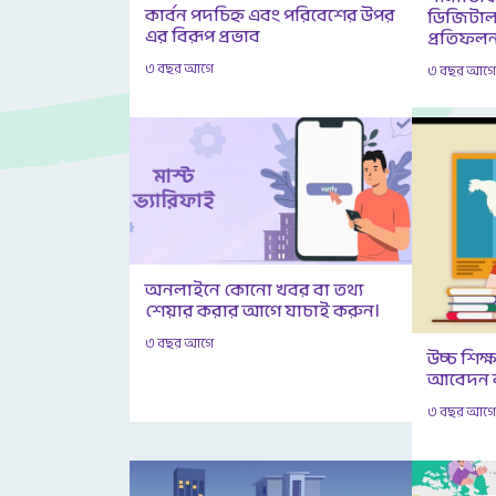
কার্বন পদচিহ্ন এবং পরিবেশের উপর
ডিজিটাল
এর বিরূপ প্রভাব
প্রতিফলন
৩ বছর আগে
৩ বছর আগ
অনলাইনে কোনো খবর বা তথ্য
শেয়ার করার আগে যাচাই করুন।
৩ বছর আগে
উচ্চ শিক
আবেদন ক
৩ বছর আগ