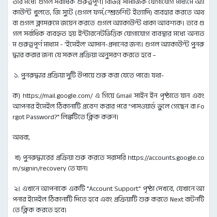
তার মধ্যে গুগল সর্বাধিক গুরুত্বপূর্ণ। বিভিন্ন সামাজিক যোগাযোগ মাধ্যমে অ্যা
কাউন্ট খুলতে, জি স্যুট (গুগল ফর্ম,স্প্রেডশিট ইত্যাদি) ব্যবহার করতে অথ
বা গুগল ক্লাসরুমে জয়েন করতে গুগল অ্যাকাউন্ট থাকা আবশ্যক। তবে গু
গল সর্বাধিক ব্যবহৃত হয় ইন্টারনেটভিত্তিক যোগাযোগ ব্যবস্থার মধ্যে অন্যত
ম গুরুত্বপূর্ণ মাধ্যম - ‘ইমেইল’ আদান-প্রদানের জন্য। গুগল অ্যাকাউন্ট পুনরু
দ্ধার করার জন্য যে সকল প্রক্রিয়া অনুসরণ করতে হবে –
১. পুনরুদ্ধার প্রক্রিয়া দুটি উপায়ে শুরু করা যেতে পারে। যথা-
ক) https://mail.google.com/ এ গিয়ে Gmail সাইন ইন পৃষ্ঠাতে যান এবং
আপনার ইমেইল ঠিকানাটি প্রবেশ করার পরে "পাসওয়ার্ড ভুলে গেছেন বা Fo
rgot Password?" লিঙ্কটিতে ক্লিক করুন।
অথবা,
খ) পুনরুদ্ধারের প্রক্রিয়া শুরু করতে সরাসরি https://accounts.google.co
m/signin/recovery তে যান।
২। এখানে আপনাকে একটি "Account Support" পৃষ্ঠা দেখবে, যেখানে আ
পনার ইমেইল ঠিকানাটি দিতে হবে এবং প্রক্রিয়াটি শুরু করতে Next বাটনটি
তে ক্লিক করতে হবে।