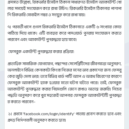
প্রসঙ্গত উল্লেখ্য, রিকভারি ইমেইল ঠিকানা সাধারণত ইমেইল অ্যাকাউন্ট খো
লার সময়েই সংযোজন করে রাখা উচিৎ। রিকভারি ইমেইল ঠিকানার পাশাপা
শি রিকভারি মোবাইল নম্বর ও সংযুক্ত করে রাখা যায়।
৭। পরবর্তী ধাপে গুগল রিকভারি ইমেইল ঠিকানাতে একটি ৬ সংখ্যার কোড
পাঠিয়ে দিয়ে থাকে। এটি ব্যবহার করে পাসওয়ার্ড পুনরায় সংযোজন করতে
পারবেন এবং অ্যাকাউন্ট পুনরুদ্ধার হয়ে যাবে।
ফেসবুক একাউন্ট পুনরুদ্ধার করার প্রক্রিয়া:
প্রাত্যহিক সামাজিক যোগাযোগ, পছন্দের সেলেব্রিটিদের জীবনযাত্রা অনুসরণ,
অনলাইনে বিভিন্ন কেনাকাটা কিংবা নিজের মনের ভাব প্রকাশের জন্য ফেসবু
কের জুড়ি মেলা ভার। তবে বিভিন্ন থার্ড পার্টি অ্যাপ এ অবাধ বিচরণের কারণে
ফেসবুক অ্যাকাউন্ট হ্যাক হওয়ার মতো ঘটনা ঘটতে পারে। তাই, ফেসবুক
অ্যাকাউন্ট পুনরুদ্ধার করার নিয়মগুলি জেনে রাখাও অত্যন্ত জরুরি। নিচের
পদ্ধতি অনুসরণ করে খুব সহজেই আপনার ফেসবুক অ্যাকাউন্টটি পুনরুদ্ধা
র করতে পারবেন–
১। প্রথমে ‘facebook.com/login/identify’ পাতায় প্রবেশ করতে হবে এবং
প্রদত্ত নির্দেশাবলী অনুসরণ করতে হবে।