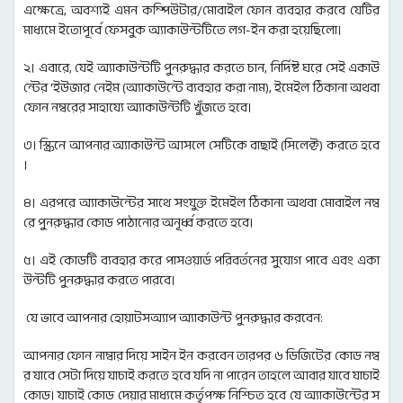
এক্ষেত্রে, অবশ্যই এমন কম্পিউটার/মোবাইল ফোন ব্যবহার করবে যেটির
মাধ্যমে ইতোপূর্বে ফেসবুক অ্যাকাউন্টটিতে লগ-ইন করা হয়েছিলো।
২। এবারে, যেই অ্যাকাউন্টটি পুনরুদ্ধার করতে চান, নির্দিষ্ট ঘরে সেই একাউ
ন্টের ‘ইউজার নেইম (অ্যাকাউন্টে ব্যবহার করা নাম), ইমেইল ঠিকানা অথবা
ফোন নম্বরের সাহায্যে অ্যাকাউন্টটি খুঁজতে হবে।
৩। স্ক্রিনে আপনার অ্যাকাউন্ট আসলে সেটিকে বাছাই (সিলেক্ট) করতে হবে
।
৪। এরপরে অ্যাকাউন্টের সাথে সংযুক্ত ইমেইল ঠিকানা অথবা মোবাইল নম্ব
রে পুনরুদ্ধার কোড পাঠানোর অনূর্ধ্ব করতে হবে।
৫। এই কোডটি ব্যবহার করে পাসওয়ার্ড পরিবর্তনের সুযোগ পাবে এবং একা
উন্টটি পুনরুদ্ধার করতে পারবে।
যে ভাবে আপনার হোয়াটসঅ্যাপ অ্যাকাউন্ট পুনরুদ্ধার করবেন:
আপনার ফোন নাম্বার দিয়ে সাইন ইন করবেন তারপর ৬ ডিজিটের কোড নম্ব
র যাবে সেটা দিয়ে যাচাই করতে হবে যদি না পারেন তাহলে আবার যাবে যাচাই
কোড। যাচাই কোড দেয়ার মাধ্যমে কর্তৃপক্ষ নিশ্চিত হবে যে অ্যাকাউন্টের স