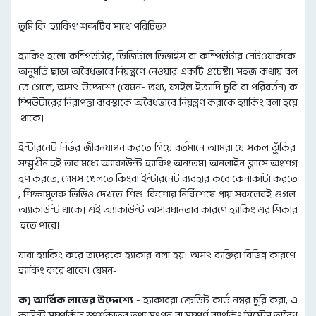
তুমি কি ‘হ্যাকিং’ শব্দটির সাথে পরিচিত?
হ্যাকিং হলো কম্পিউটার, ডিজিটাল ডিভাইস বা কম্পিউটার নেটওয়ার্ককে
অনুমতি ছাড়া অবৈধভাবে নিয়ন্ত্রণে নেওয়ার একটি প্রচেষ্টা। সহজ কথায় বল
তে গেলে, অসৎ উদ্দেশ্যে (যেমন- তথ্য, ফাইল ইত্যাদি চুরি বা পরিবর্তন) ক
ম্পিউটারের নিরাপত্তা ব্যবস্থাকে অবৈধভাবে নিয়ন্ত্রণ করাকে হ্যাকিং বলা হয়ে
থাকে।
ইন্টারনেট নির্ভর জীবনযাপন করতে গিয়ে বর্তমানে আমরা যে সকল ঝুঁকির
সম্মুখীন হই তার মধ্যে অ্যাকাউন্ট হ্যাকিং অন্যতম। অনলাইন ক্লাসে অংশগ্র
হণ করতে, গেমস খেলতে কিংবা ইন্টারনেট ব্যবহার করে কেনাকাটা করতে
, শিক্ষামূলক ভিডিও দেখতে শিশু-কিশোর নির্বিশেষে প্রায় সকলেরই গুগল
অ্যাকাউন্ট থাকে। এই অ্যাকাউন্ট অসাবধানতার কারণে হ্যাকিং এর শিকার
হতে পারে।
যারা হ্যাকিং করে তাদেরকে হ্যাকার বলা হয়। অসৎ ব্যক্তিরা বিভিন্ন কারণে
হ্যাকিং করে থাকে। যেমন-
ক) আর্থিক লাভের উদ্দেশ্যে
- হ্যাকাররা ক্রেডিট কার্ড নম্বর চুরি করা, এ
কাউন্ট সম্পর্কিত স্পর্শকাতর তথ্য সংগ্রহ বা সম্পূর্ণ ব্যাংকিং সিস্টেম অবৈধ