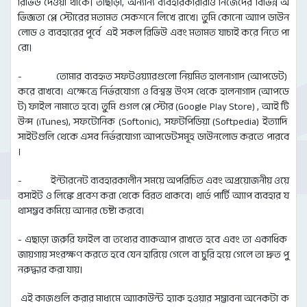
রিভিউ দেওয়া থাকে। তাছাড়া, অন্যান্য ব্যবহারকারীরাও নিজেদের বিভিন্ন অ
ভিজ্ঞতা প্লে স্টোরের মতামত সেকশনে লিখে রাখে। তুমি কোনো অ্যাপ ডাউন
লোড ও ব্যবহারের পূর্বে এই সকল রিভিউ এবং মতামত যাচাই করে নিতে পা
রো।
- তোমার ব্যবহৃত সফটওয়্যারগুলো নিয়মিত হালনাগাদ (আপডেট)
করে রাখবে। এক্ষেত্রে নির্ভরযোগ্য ও বিশ্বস্ত উৎস থেকে হালনাগাদ (আপডে
ট) ফাইল নামাতে হবে। তুমি গুগল প্লে স্টোর (Google Play Store) , আই টি
উন্স (iTunes), সফটোনিক (Softonic), সফটপিডিয়া (Softpedia) ইত্যাদি
সাইটগুলি থেকে এসব নির্ভরযোগ্য আপডেটসমূহ ডাউনলোড করতে পারবে
।
- ইন্টারনেট ব্যবহারকালীন সময়ে অপরিচিত এবং অপ্রয়োজনীয় ওয়ে
বসাইট ও লিঙ্কে প্রবেশ করা থেকে বিরত থাকবে। থার্ড পার্টি অ্যাপ ব্যবহার য
থাসম্ভব কমিয়ে আনার চেষ্টা করবে।
- এছাড়া জরুরি ফাইল বা তথ্যের ব্যাকআপ রাখতে হবে এবং তা একাধিক
জায়গায় সংরক্ষণ করতে হবে যেন হারিয়ে গেলে বা চুরি হয়ে গেলে তা দ্রুত পু
নরুদ্ধার করা যায়।
এই কাজগুলি করার মাধ্যমে অ্যাকাউন্ট হ্যাক হওয়ার সম্ভাবনা অনেকটা ক