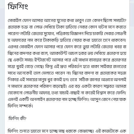
ফিশিং
মোবাইল ফোন আসার আগের যুগের কথা ভাবুন তো! কেমন ছিলো সময়টা?
প্রতারক চক্র বা লোভ দেখিয়ে টাকা হাতিয়ে নেবার কোন ঘটনা মনে করতে
পারেন? লটারি জেতার সুযোগ, পত্রিকায় বিজ্ঞাপন দিয়ে চাকরি দেবার লোভনী
য় অফারের নাম করে টাকাকড়ি হাতিয়ে নেয়ার কথা হয়তো শুনে থাকবেন।
এরপর মোবাইল ফোন আসার পরে ফোন করে ভুয়া লটারি জেতার খবর বা
জ্বিনের বাদশার কথা বলে, অ্যাকাউন্ট অচল হবার ভয় দেখিয়ে প্রতারণা হয়ে
ছে একটা সময়। ইন্টারনেট আসার পরে এই মাধ্যম ব্যাবহার করে প্রতারণার
মাত্রা খুবই বেড়ে গেছে। কিন্তু এই দ্রুত পরিবর্তন হতে থাকা সাইবার জগতের
সাথে অনেকেই তাল মেলাতে পারেন না। জ্বিনের বাদশা বা প্রতারকের সহজ
শিকার এই সময়ের মানুষ খুব কমই হন। তবে সঠিক জানার অভাবে অনলাই
ন মাধ্যমে প্রতারণার পরিমাণ বাড়ছেই। এর বড় একটা কারণ সম্ভবত আমরা
যেকোনো লোভনীয় অফার, তথ্য যাচাই-বাছাই না করেই বিশ্বাস করে ফেলি।
এমনই একটি অনলাইন প্রতারণার নাম হচ্ছে ফিশিং। আসুন জেনে নেয়া যাক
ফিশিং সম্পর্কে।
ফিশিং কী?
ফিশিং শুনতে হয়তো মনে হচ্ছে মাছ ধরাকে বোঝাচ্ছে। এই কাজটাকে এক