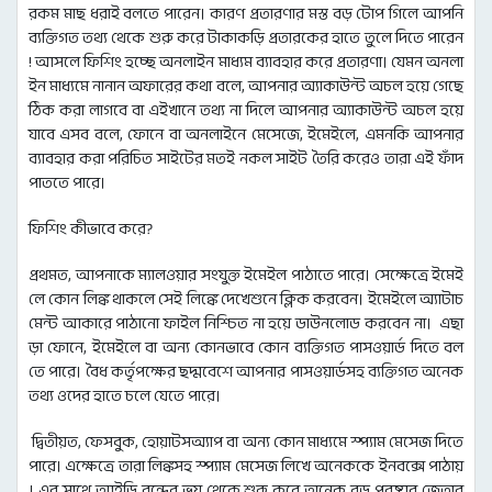
রকম মাছ ধরাই বলতে পারেন। কারণ প্রতারণার মস্ত বড় টোপ গিলে আপনি
ব্যক্তিগত তথ্য থেকে শুরু করে টাকাকড়ি প্রতারকের হাতে তুলে দিতে পারেন
! আসলে ফিশিং হচ্ছে অনলাইন মাধ্যম ব্যাবহার করে প্রতারণা। যেমন অনলা
ইন মাধ্যমে নানান অফারের কথা বলে, আপনার অ্যাকাউন্ট অচল হয়ে গেছে
ঠিক করা লাগবে বা এইখানে তথ্য না দিলে আপনার অ্যাকাউন্ট অচল হয়ে
যাবে এসব বলে, ফোনে বা অনলাইনে মেসেজে, ইমেইলে, এমনকি আপনার
ব্যাবহার করা পরিচিত সাইটের মতই নকল সাইট তৈরি করেও তারা এই ফাঁদ
পাততে পারে।
ফিশিং কীভাবে করে?
প্রথমত, আপনাকে ম্যালওয়ার সংযুক্ত ইমেইল পাঠাতে পারে। সেক্ষেত্রে ইমেই
লে কোন লিঙ্ক থাকলে সেই লিঙ্কে দেখেশুনে ক্লিক করবেন। ইমেইলে অ্যাটাচ
মেন্ট আকারে পাঠানো ফাইল নিশ্চিত না হয়ে ডাউনলোড করবেন না। এছা
ড়া ফোনে, ইমেইলে বা অন্য কোনভাবে কোন ব্যক্তিগত পাসওয়ার্ড দিতে বল
তে পারে। বৈধ কর্তৃপক্ষের ছদ্মবেশে আপনার পাসওয়ার্ডসহ ব্যক্তিগত অনেক
তথ্য ওদের হাতে চলে যেতে পারে।
দ্বিতীয়ত, ফেসবুক, হোয়াটসঅ্যাপ বা অন্য কোন মাধ্যমে স্প্যাম মেসেজ দিতে
পারে। এক্ষেত্রে তারা লিঙ্কসহ স্প্যাম মেসেজ লিখে অনেককে ইনবক্সে পাঠায়
। এর সাথে আইডি বন্ধের ভয় থেকে শুরু করে অনেক বড় পুরষ্কার জেতার